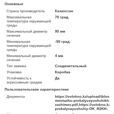
Основные
Страна производитель
Казахстан
Максимальная
70 град.
температура окружающей
среды
Максимальный диаметр
95 мм
сечения
Минимальная
-50 град.
температура окружающей
среды
Минимальный диаметр
4 мм
сечения
Тип зажима
Соединительный
Упаковка
Коробка
Устойчивость к
Да
агрессивным средам
Пользовательские характеристики
Документы
https://volokno.kz/upload/ibloc
montazhu-prokalyvayushchikh-
zazhimov.pdf,https://volokno.kz
prokalyvayushchiy-OK_R2KH-_16