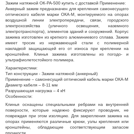
Зажим натяжной ОК-РА-500 купить с доставкой Применение:
Анкерный зажим предназначен для крепления самонесущего
оптического кабеля марки ОКА-М, монтируемого на опорах
воздушной линии электропередачи, связи, городского
электрохозяйства (уличного освещения, наземного
электротранспорта), элементов зданий и сооружений. Корпус
зажима изготовлен из крепкого алюминиевого сплава. Зажим
имеет тросик из нержавеющей стали с полимерной
накладкой защищающей его от износа при креплении на
кронштейне. Клинья зажима изготовлены из погодо- и
ультрафиолетостойкого полимера.
Характеристики:
Тип конструкции - Зажим натяжной (анкерный)
Применение – самонесущий оптический кабель марки ОКА-М
Диаметр кабеля – 8-11 мм
Разрушающая нагрузка – 4 кН
Особенности:
Клинья оснащены специальными ребрами на внутренней
поверхости, которые надежно фиксируют проводник, не
повреждая при этом изоляцию. Для закрепления зажима на
опорах применяются различные крюки, узлы крепления или
кронштейны, обладающие соответствующим запасом
прочности.