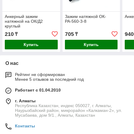
Анкерный зажим
Зажим натяжной ОК-
Анке
натяжной на ОК/Д2
РА-560-3-8
круглый
210
705
940
₸
₸
Купить
Купить
О нас
Рейтинг не сформирован
Менее 5 отзывов за последний год
Работает с 01.04.2010
г. Алматы
Республика Казахстан, индекс 050027, г. Алматы,
Наурызбайский район, микрорайон «Калкаман-2», ул.
Мусабаева, дом 9/1., Алматы, Казахстан
Контакты