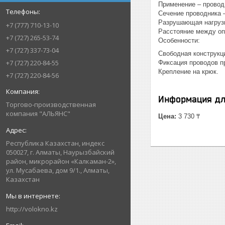
Применение – провод
Сечение проводника –
Разрушающая нагрузк
+7 (777) 710-13-10
Расстояние между оп
+7 (727) 265-53-74
Особенности:
+7 (727) 337-73-04
Свободная конструкц
+7 (727) 220-84-55
Фиксация проводов п
Крепление на крюк.
+7 (727) 220-84-56
Информация дл
Торгово-производственная
компания "АЛЬЯНС"
Цена:
3 730 ₸
Республика Казахстан, индекс
050027, г. Алматы, Наурызбайский
район, микрорайон «Калкаман-2»,
ул. Мусабаева, дом 9/1., Алматы,
Казахстан
http://volokno.kz