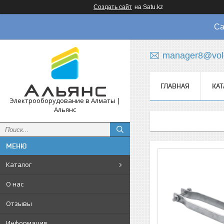
Создать сайт
на Satu.kz
Са
manager8@vol
ГЛАВНАЯ
КАТ
Электрооборудование в Алматы |
Альянс
Каталог
О нас
Отзывы
Информация