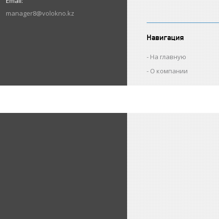
manager8@volokno.kz
Навигация
На главную
О компании