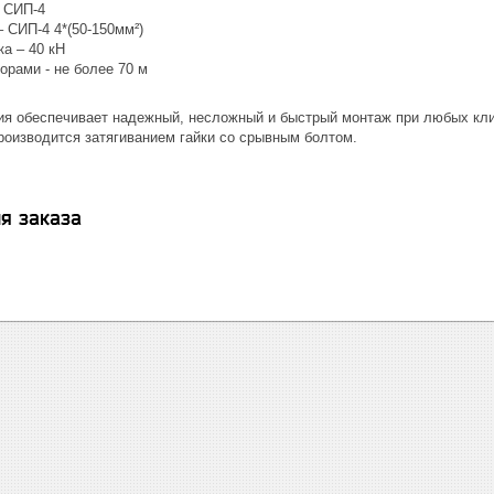
 СИП-4
 СИП-4 4*(50-150мм²)
а – 40 кН
орами - не более 70 м
ия обеспечивает надежный, несложный и быстрый монтаж при любых кл
роизводится затягиванием гайки со срывным болтом.
я заказа