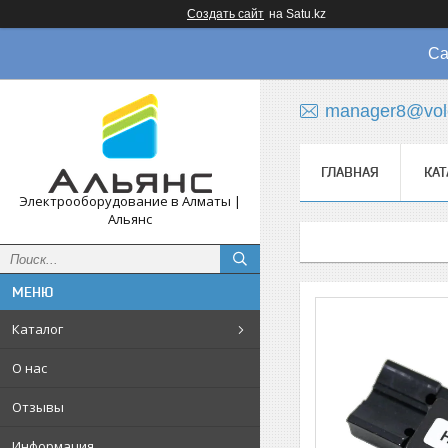
Создать сайт
на Satu.kz
Са
manager8@vol
ГЛАВНАЯ
КАТ
Электрооборудование в Алматы |
Альянс
Каталог
О нас
Отзывы
Информация