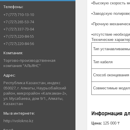
•Высокую скорость м
•Заводскую полировк
+7 (777) 710-13-10
+7 (727) 265-53-74
•Прочную механическ
+7 (727) 337-73-04
•отсутствие необход
+7 (727) 220-84-55
Технические характер
+7 (727) 220-84-56
Тип устанавливаемы
Торгово-производственная
Тип кабеля
компания "АЛЬЯНС"
Способ оконцевания
Республика Казахстан, индекс
050027, г. Алматы, Наурызбайский
Совместимые модел
район, микрорайон «Калкаман-2»,
ул. Мусабаева, дом 9/1., Алматы,
Казахстан
Информация дл
http://volokno.kz
Цена:
125 000 ₸