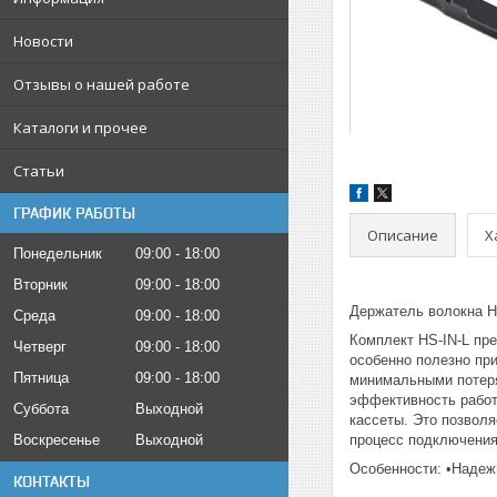
Новости
Отзывы о нашей работе
Каталоги и прочее
Статьи
ГРАФИК РАБОТЫ
Описание
Х
Понедельник
09:00
18:00
Вторник
09:00
18:00
Держатель волокна H
Среда
09:00
18:00
Комплект HS-IN-L пр
Четверг
09:00
18:00
особенно полезно пр
Пятница
09:00
18:00
минимальными потеря
эффективность работ
Суббота
Выходной
кассеты. Это позвол
Воскресенье
Выходной
процесс подключения
Особенности: •Надеж
КОНТАКТЫ