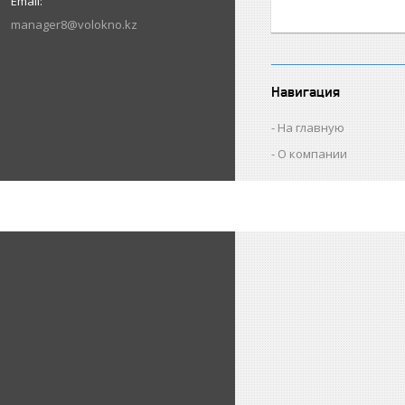
manager8@volokno.kz
Навигация
На главную
О компании