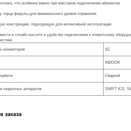
онтажа, что особенно важно при массовом подключении абонентов.
у торца ферулы для минимального уровня отражения.
ую конструкцию, подходящую для интенсивной эксплуатации.
имости в сплайс-кассете и удобство подключения к клиентскому оборуд
истики:
х коннекторов
SC
INDOOR
 кабеля
Сварной
и сварочных аппаратов
SWIFT K11, S
я заказа