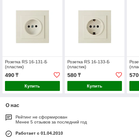
Розетка RS 16-131-Б
Розетка RS 16-133-Б
Розе
(пластик)
(пластик)
(пла
490
580
570
₸
₸
Купить
Купить
О нас
Рейтинг не сформирован
Менее 5 отзывов за последний год
Работает с 01.04.2010