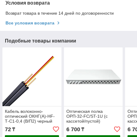
Условия возврата
Возврат товара в течение 14 дней по договоренности
Все условия возврата
Подобные товары компании
Кабель волоконно-
Оптическая полка
Опти
оптический ОКНГ(А)-HF-
ОРП-32-FC/ST-1U (с
ОРП-
Т-С1-0,4 (В/П2) черный
кассетой/пустой)
касс
72
6 700
6 7
₸
₸