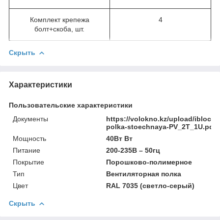
Комплект крепежа
4
болт+скоба, шт.
Скрыть
Характеристики
Пользовательские характеристики
Документы
https://volokno.kz/upload/iblock
polka-stoechnaya-PV_2T_1U.pdf
Мощность
40Вт Вт
Питание
200-235В – 50гц
Покрытие
Порошково-полимерное
Тип
Вентиляторная полка
Цвет
RAL 7035 (светло-серый)
Скрыть