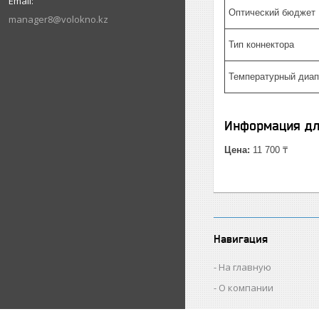
Оптический бюджет
manager8@volokno.kz
Тип коннектора
Температурный диап
Информация дл
Цена:
11 700 ₸
Навигация
На главную
О компании