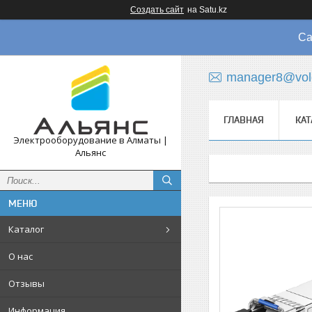
Создать сайт
на Satu.kz
Са
manager8@vol
ГЛАВНАЯ
КАТ
Электрооборудование в Алматы |
Альянс
Каталог
О нас
Отзывы
Информация