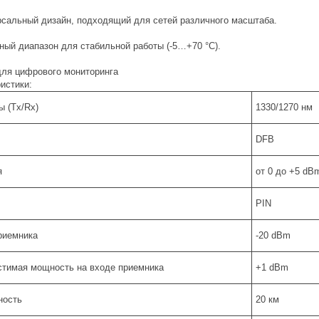
рсальный дизайн, подходящий для сетей различного масштаба.
ный диапазон для стабильной работы (-5…+70 °C).
ля цифрового мониторинга
истики:
ы (Tx/Rx)
1330/1270 нм
DFB
я
от 0 до +5 dB
PIN
риемника
-20 dBm
стимая мощность на входе приемника
+1 dBm
ность
20 км