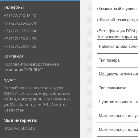
•Компактный и униве
+7 (777) 710-13-10
•Широкий температур
+7 (727) 265-53-74
+7 (727) 337-73-04
•Есть функция DDM д
Технические характер
+7 (727) 220-84-55
+7 (727) 220-84-56
Рабочая длина волн
Тип лазера
Торгово-производственная
компания "АЛЬЯНС"
Мощность излучени
Республика Казахстан, индекс
Тип приемника
050027, г. Алматы, Наурызбайский
район, микрорайон «Калкаман-2»,
Чувствительность п
ул. Мусабаева, дом 9/1., Алматы,
Казахстан
Максимальная допу
http://volokno.kz
Максимальная даль