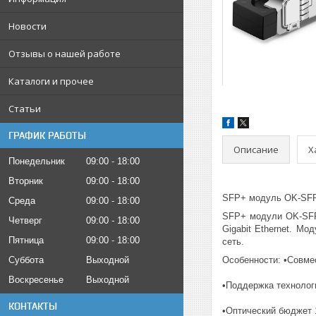
Новости
Отзывы о нашей работе
Каталоги и прочее
Статьи
ГРАФИК РАБОТЫ
Описание
Х
Понедельник
09:00
18:00
Вторник
09:00
18:00
SFP+ модуль OK-SFP+
Среда
09:00
18:00
SFP+ модули OK-SFP+
Четверг
09:00
18:00
Gigabit Ethernet. М
Пятница
09:00
18:00
сеть.
Суббота
Выходной
Особенности: •Совме
Воскресенье
Выходной
•Поддержка технолог
КОНТАКТЫ
•Оптический бюджет 