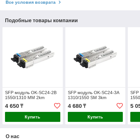
Все условия возврата
Подобные товары компании
SFP модуль OK-SC24-2В
SFP модуль OK-SC24-3A
SFP
1550/1310 MM 2km
1310/1550 SM 3km
155
4 650
4 680
5 0
₸
₸
Купить
Купить
О нас