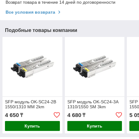
Возврат товара в течение 14 дней по договоренности
Все условия возврата
Подобные товары компании
SFP модуль OK-SC24-2В
SFP модуль OK-SC24-3A
SFP
1550/1310 MM 2km
1310/1550 SM 3km
155
4 650
4 680
5 0
₸
₸
Купить
Купить