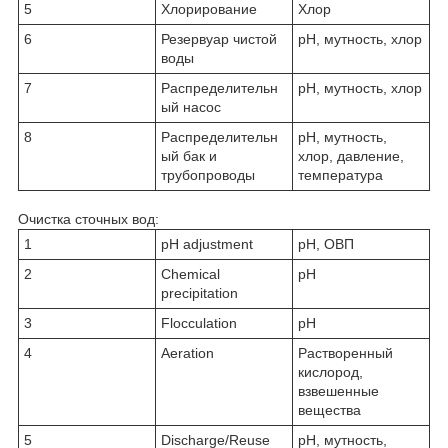
5
Хлорирование
Хлор
6
Резервуар чистой
pH, мутность, хлор
воды
7
Распределительн
pH, мутность, хлор
ый насос
8
Распределительн
pH, мутность,
ый бак и
хлор, давление,
трубопроводы
температура
Очистка сточных вод:
1
pH adjustment
pH, OВП
2
Chemical
pH
precipitation
3
Flocculation
pH
4
Aeration
Растворенный
кислород,
взвешенные
вещества
5
Discharge/Reuse
pH, мутность,