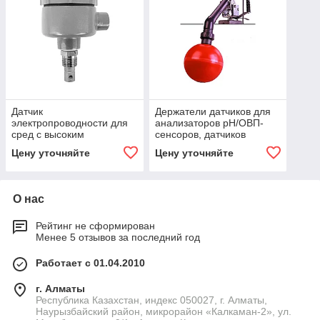
Датчик
Держатели датчиков для
электропроводности для
анализаторов pH/ОВП-
сред с высоким
сенсоров, датчиков
давлением и
растворенного кислорода
Цену уточняйте
Цену уточняйте
температурой SC42/SX42
и взвешенных веществ
О нас
Рейтинг не сформирован
Менее 5 отзывов за последний год
Работает с 01.04.2010
г. Алматы
Республика Казахстан, индекс 050027, г. Алматы,
Наурызбайский район, микрорайон «Калкаман-2», ул.