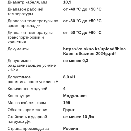
Диаметр кабеля, мм
10,9
Диапазон рабочей
от -40 °C до +50 °C
температуры
Диапазон температуры во
от -30 °C до +50 °C
время прокладки
Диапазон температуры
от -50 °C до +60 °C
транспортировки и
хранения
Документы
https://volokno.kz/upload/iblock
Kabel-otkaznoe-2024g.pdf
Допустимое
не менее 0,3
раздавливающее усилие
кН/см
Допустимое
8,0 кН
растягивающее усилие кН
Количество модулей
4
Конструкция
Модульная
Масса кабеля, кг/км
199
Область применения
Грунт
Стойкость к ударной
не менее 10 Дж
нагрузке Дж
Страна производства
Россия