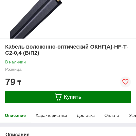
Кабель волоконно-оптический ОКНГ(A)-HF-Т-
С2-0,4 (В/П2)
В наличии
Розница
79
₸
Купить
Описание
Характеристики
Доставка
Оплата
Усл
Описание