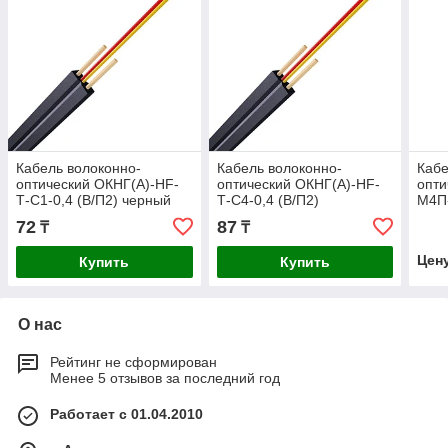
Кабель волоконно-
Кабель волоконно-
Кабе
оптический ОКНГ(А)-HF-
оптический ОКНГ(А)-HF-
опти
Т-С1-0,4 (В/П2) черный
Т-С4-0,4 (В/П2)
М4П-
72
87
₸
₸
Цен
Купить
Купить
О нас
Рейтинг не сформирован
Менее 5 отзывов за последний год
Работает с 01.04.2010