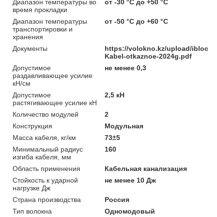
Диапазон температуры во
от -30 °C до +50 °C
время прокладки
Диапазон температуры
от -50 °C до +60 °C
транспортировки и
хранения
Документы
https://volokno.kz/upload/iblock
Kabel-otkaznoe-2024g.pdf
Допустимое
не менее 0,3
раздавливающее усилие
кН/см
Допустимое
2,5 кН
растягивающее усилие кН
Количество модулей
2
Конструкция
Модульная
Масса кабеля, кг/км
73±5
Минимальный радиус
160
изгиба кабеля, мм
Область применения
Кабельная канализация
Стойкость к ударной
не менее 10 Дж
нагрузке Дж
Страна производства
Россия
Тип волокна
Одномодовый