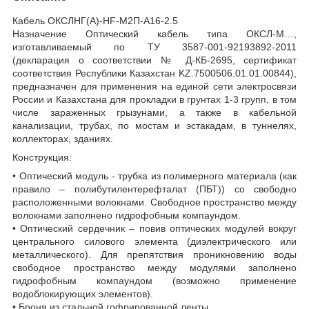
Кабель ОКСЛНГ(А)-HF-М2П-А16-2.5
Назначение Оптический кабель типа ОКСЛ-М…,
изготавливаемый по ТУ 3587-001-92193892-2011
(декларация о соответствии № Д-КБ-2695, сертификат
соответствия Республики Казахстан KZ.7500506.01.01.00844),
предназначен для применения на единой сети электросвязи
России и Казахстана для прокладки в грунтах 1-3 групп, в том
числе зараженных грызунами, а также в кабельной
канализации, трубах, по мостам и эстакадам, в туннелях,
коллекторах, зданиях.
Конструкция:
• Оптический модуль - трубка из полимерного материала (как
правило – полибутилентерефталат (ПБТ)) со свободно
расположенными волокнами. Свободное пространство между
волокнами заполнено гидрофобным компаундом.
• Оптический сердечник – повив оптических модулей вокруг
центрального силового элемента (диэлектрического или
металлического). Для препятствия проникновению воды
свободное пространство между модулями заполнено
гидрофобным компаундом (возможно применение
водоблокирующих элементов).
• Броня из стальной гофрированной ленты.