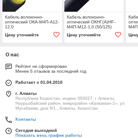
Кабель волоконно-
Кабель волоконно-
Кабе
оптический ОКА-М4П-А12-
оптический ОКНГ(А)HF-
опти
12,0
М4П-М12-1,0 (50/125)
М4П-
Цену уточняйте
Цену уточняйте
Цен
О нас
Рейтинг не сформирован
Менее 5 отзывов за последний год
Работает с 01.04.2010
г. Алматы
Республика Казахстан, индекс 050027, г. Алматы,
Наурызбайский район, микрорайон «Калкаман-2», ул.
Мусабаева, дом 9/1., Алматы, Казахстан
Контакты
Сегодня выходной
Показать весь график работы