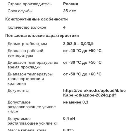
Страна производитель
Россия
Срок службы
25 лет
Конструктивные особенности
Количество волокон
4
Пользовательские характеристики
Диаметр кабеля, мм
2,0/2,5 – 3,0/3,5
Диапазон рабочей
от -40 °C до +50 °C
температуры
Диапазон температуры во
от -30 °C до +50 °C
время прокладки
Диапазон температуры
от -50 °C до +60 °C
транспортировки и
хранения
Документы
https://volokno.kz/upload/iblock
Kabel-otkaznoe-2024g.pdf
Допустимое
не менее 0,3
раздавливающее усилие
кН/см
Допустимое
0,4 кН
растягивающее усилие кН
Масса кабеля, кг/км
8,0±5