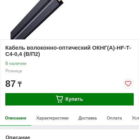
Кабель волоконно-оптический ОКНГ(А)-HF-Т-
С4-0,4 (В/П2)
В наличии
Розница
87
₸
Купить
Описание
Характеристики
Доставка
Оплата
Усл
Описание