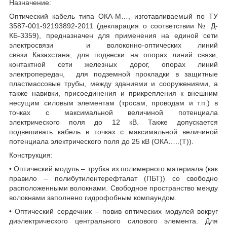
Назначение:
Оптический кабель типа ОКА-М…, изготавливаемый по ТУ
3587-001-92193892-2011 (декларация о соответствии № Д-
КБ-3359), предназначен для применения на единой сети
электросвязи и волоконно-оптических линий
связи Казахстана, для подвески на опорах линий связи,
контактной сети железных дорог, опорах линий
электропередач, для подземной прокладки в защитные
пластмассовые трубы, между зданиями и сооружениями, а
также навивки, присоединения и прикрепления к внешним
несущим силовым элементам (тросам, проводам и т.п.) в
точках с максимальной величиной потенциала
электрического поля до 12 кВ. Также допускается
подвешивать кабель в точках с максимальной величиной
потенциала электрического поля до 25 кВ (ОКА…..(Т)).
Конструкция:
• Оптический модуль – трубка из полимерного материала (как
правило – полибутилентерефталат (ПБТ)) со свободно
расположенными волокнами. Свободное пространство между
волокнами заполнено гидрофобным компаундом.
• Оптический сердечник – повив оптических модулей вокруг
диэлектрического центрального силового элемента. Для