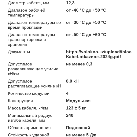
Диаметр кабеля, мм
12,3
Диапазон рабочей
от -40 °C до +50 °C
температуры
Диапазон температуры во
от -30 °C до +50 °C
время прокладки
Диапазон температуры
от -50 °C до +60 °C
транспортировки и
хранения
Документы
https://volokno.kz/upload/ibloc
Kabel-otkaznoe-2024g.pdf
Допустимое
не менее 0,3
раздавливающее усилие
кН/см
Допустимое
8,0 кН
растягивающее усилие кН
Количество модулей
4
Конструкция
Модульная
Масса кабеля, кг/км
123 ± 5 кг
Минимальный радиус
240
изгиба кабеля, мм
Область применения
Подвесной
Стойкость к ударной
не менее 5 Дж