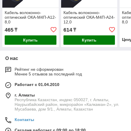
Кабель волоконно-
Кабель волоконно-
Кабе
оптический ОКА-М4П-А12-
оптический ОКА-М4П-А24-
опти
8,0
12,0
8,0
465
614
₸
₸
Цен
Купить
Купить
О нас
Рейтинг не сформирован
Менее 5 отзывов за последний год
Работает с 01.04.2010
г. Алматы
Республика Казахстан, индекс 050027, г. Алматы,
Наурызбайский район, микрорайон «Калкаман-2», ул.
Мусабаева, дом 9/1., Алматы, Казахстан
Контакты
Сегодня работает с 09:00 до 18:00