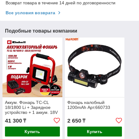
Возврат товара в течение 14 дней по договоренности
Все условия возврата
Подобные товары компании
Аккум. Фонарь TC-CL
Фонарь налобный
18/1800 Li + Зарядное
1200mAh Арт.660733
устройство + 1 аккум. 18V
2,5Ah PXC Einhell
41 300
2 650
₸
₸
(451411597)
Купить
Купить