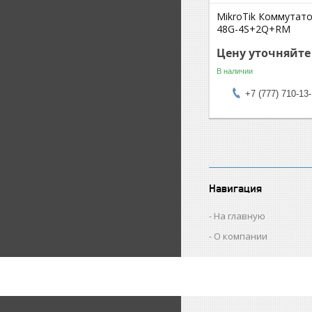
MikroTik Коммутато
48G-4S+2Q+RM
Цену уточняйте
В наличии
+7 (777) 710-13
Навигация
На главную
О компании