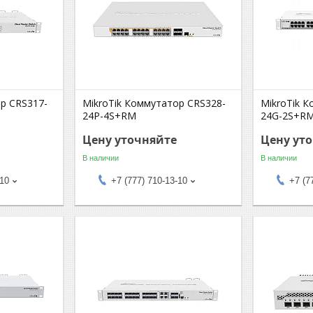
р CRS317-
MikroTik Коммутатор CRS328-
MikroTik 
24P-4S+RM
24G-2S+R
Цену уточняйте
Цену ут
В наличии
В наличии
-10
+7 (777) 710-13-10
+7 (7