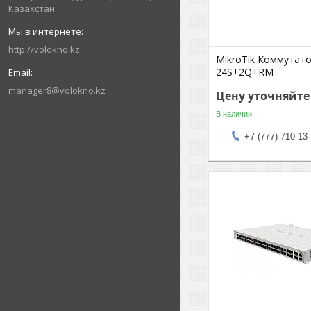
Казахстан
http://volokno.kz
MikroTik Коммутато
24S+2Q+RM
manager8@volokno.kz
Цену уточняйте
В наличии
+7 (777) 710-13