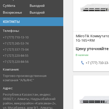
Суббота
Выходной
Воскресенье
Выходной
КОНТАКТЫ
MikroTik Коммутато
+7 (777) 710-13-10
1G-16S+RM
+7 (727) 265-53-74
Цену уточняйте
+7 (727) 337-73-04
+7 (727) 220-84-55
В наличии
+7 (727) 220-84-56
+7 (777) 710-13
Торгово-производственная
компания "АЛЬЯНС"
Республика Казахстан, индекс
050027, г. Алматы, Наурызбайский
район, микрорайон «Калкаман-2»,
ул. Мусабаева, дом 9/1., Алматы,