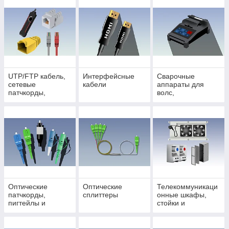
UTP/FTP кабель,
Интерфейсные
Сварочные
сетевые
кабели
аппараты для
патчкорды,
волс,
розетки,
рефлектометры и
коннекторы
измерительные
приборы
Оптические
Оптические
Телекоммуникаци
патчкорды,
сплиттеры
онные шкафы,
пигтейлы и
стойки и
адаптеры
аксессуары