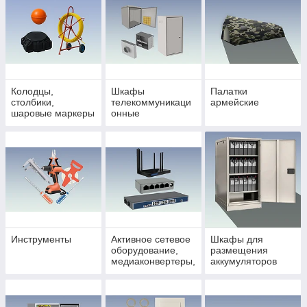
Колодцы,
Шкафы
Палатки
столбики,
телекоммуникаци
армейские
шаровые маркеры
онные
и УЗК
антивандальные,
климатические и
аксессуары
Инструменты
Активное сетевое
Шкафы для
оборудование,
размещения
медиаконвертеры,
аккумуляторов
коммутаторы, poe