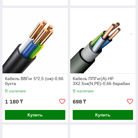
Кабель ВВГнг 5*2,5 (ож)-0,66
Кабель ППГнг(А)-HF
бухта
3Х2.5ок(N,РЕ)-0,66 барабан
В наличии
В наличии
1 180
698
₸
₸
Купить
Купить