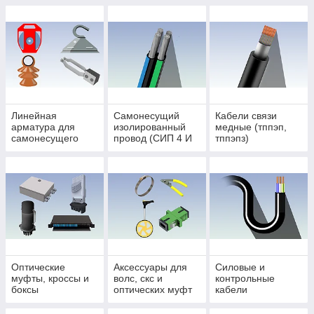
Линейная
Самонесущий
Кабели связи
арматура для
изолированный
медные (тппэп,
самонесущего
провод (СИП 4 И
тппэпз)
изолированного
СИП 3)
провода (СИП 4 и
СИП 3)
Оптические
Аксессуары для
Силовые и
муфты, кроссы и
волс, скс и
контрольные
боксы
оптических муфт
кабели