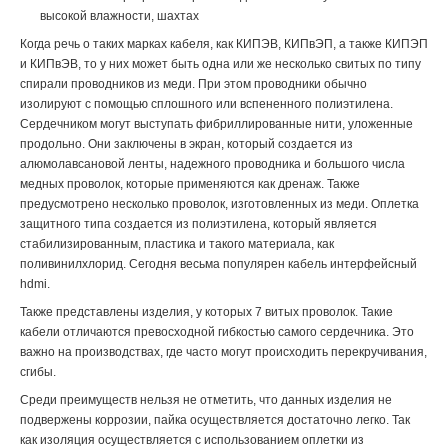
высокой влажности, шахтах
Когда речь о таких марках кабеля, как КИПЭВ, КИПвЭП, а также КИПЭП
и КИПвЭВ, то у них может быть одна или же несколько свитых по типу
спирали проводников из меди. При этом проводники обычно
изолируют с помощью сплошного или вспененного полиэтилена.
Сердечником могут выступать фибриллированные нити, уложенные
продольно. Они заключены в экран, который создается из
алюмолавсановой ленты, надежного проводника и большого числа
медных проволок, которые применяются как дренаж. Также
предусмотрено несколько проволок, изготовленных из меди. Оплетка
защитного типа создается из полиэтилена, который является
стабилизированным, пластика и такого материала, как
поливинилхлорид. Сегодня весьма популярен кабель интерфейсный
hdmi.
Также представлены изделия, у которых 7 витых проволок. Такие
кабели отличаются превосходной гибкостью самого сердечника. Это
важно на производствах, где часто могут происходить перекручивания,
сгибы.
Среди преимуществ нельзя не отметить, что данных изделия не
подвержены коррозии, пайка осуществляется достаточно легко. Так
как изоляция осуществляется с использованием оплетки из