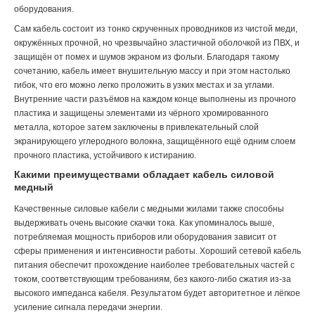
оборудования.
Сам кабель состоит из тонко скрученных проводников из чистой меди,
окружённых прочной, но чрезвычайно эластичной оболочкой из ПВХ, и
защищён от помех и шумов экраном из фольги. Благодаря такому
сочетанию, кабель имеет внушительную массу и при этом настолько
гибок, что его можно легко проложить в узких местах и за углами.
Внутренние части разъёмов на каждом конце выполнены из прочного
пластика и защищены элементами из чёрного хромированного
металла, которое затем заключены в привлекательный слой
экранирующего углеродного волокна, защищённого ещё одним слоем
прочного пластика, устойчивого к истиранию.
Какими преимуществами обладает кабель силовой
медный
Качественные силовые кабели с медными жилами также способны
выдерживать очень высокие скачки тока. Как упоминалось выше,
потребляемая мощность приборов или оборудования зависит от
сферы применения и интенсивности работы. Хороший сетевой кабель
питания обеспечит прохождение наиболее требовательных частей с
током, соответствующим требованиям, без какого-либо сжатия из-за
высокого импеданса кабеля. Результатом будет авторитетное и лёгкое
усиление сигнала передачи энергии.