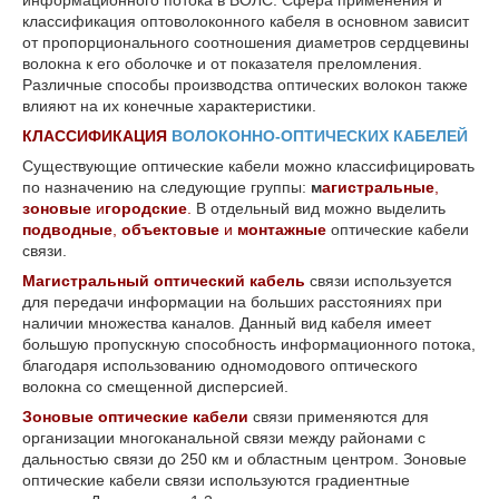
информационного потока в ВОЛС. Сфера применения и
классификация оптоволоконного кабеля в основном зависит
от пропорционального соотношения диаметров сердцевины
волокна к его оболочке и от показателя преломления.
Различные способы производства оптических волокон также
влияют на их конечные характеристики.
КЛАССИФИКАЦИЯ
ВОЛОКОННО-ОПТИЧЕСКИХ КАБЕЛЕЙ
Существующие оптические кабели можно классифицировать
по назначению на следующие группы:
м
агистральные
,
зоновые
и
городские
.
В отдельный вид можно выделить
подводные
,
объектовые
и
монтажные
оптические кабели
связи.
Магистральный оптический кабель
связи используется
для передачи информации на больших расстояниях при
наличии множества каналов. Данный вид кабеля имеет
большую пропускную способность информационного потока,
благодаря использованию одномодового оптического
волокна со смещенной дисперсией.
Зоновые оптические кабели
связи применяются для
организации многоканальной связи между районами с
дальностью связи до 250 км и областным центром. Зоновые
оптические кабели связи используются градиентные